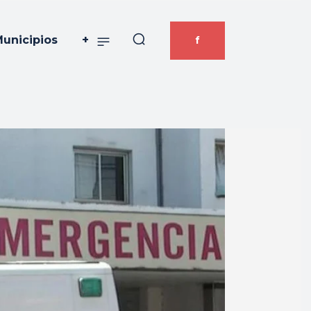
unicipios
+
f