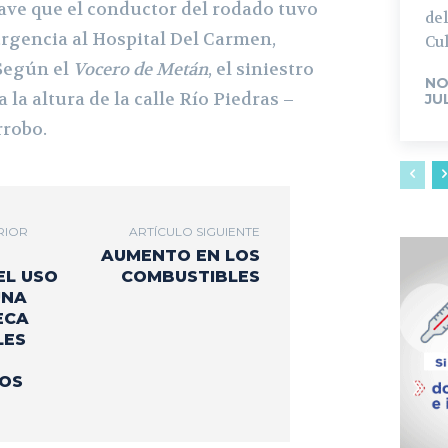
rave que el conductor del rodado tuvo
del
urgencia al Hospital Del Carmen,
Cul
 Según el
Vocero de Metán
, el siniestro
NO
a la altura de la calle Río Piedras –
JU
rrobo.
RIOR
ARTÍCULO SIGUIENTE
AUMENTO EN LOS
EL USO
COMBUSTIBLES
UNA
ECA
LES
OS