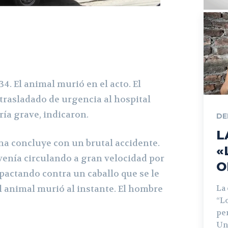
34. El animal murió en el acto. El
trasladado de urgencia al hospital
ría grave, indicaron.
DE
L
a concluye con un brutal accidente.
«
venía circulando a gran velocidad por
O
pactando contra un caballo que se le
l animal murió al instante. El hombre
La
“L
pe
Un