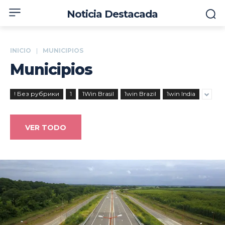
Noticia Destacada
INICIO
MUNICIPIOS
Municipios
! Без рубрики
1
1Win Brasil
1win Brazil
1win India
VER TODO