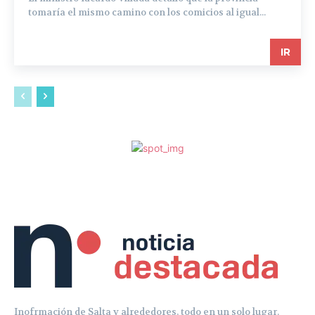
tomaría el mismo camino con los comicios al igual...
IR
Inofrmación de Salta y alrededores, todo en un solo lugar.