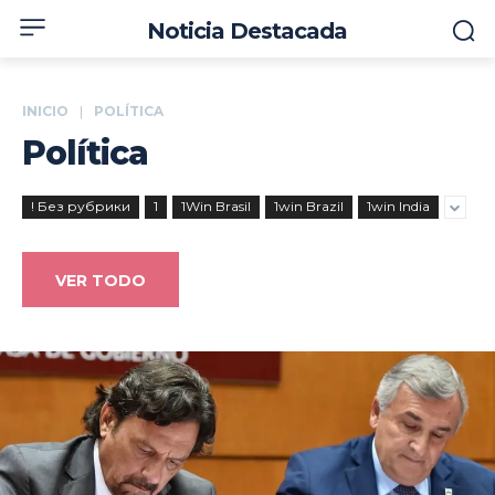
Noticia Destacada
INICIO
POLÍTICA
Política
! Без рубрики
1
1Win Brasil
1win Brazil
1win India
VER TODO