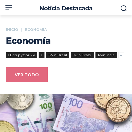
Noticia Destacada
INICIO
ECONOMÍA
Economía
! Без рубрики
1
1Win Brasil
1win Brazil
1win India
VER TODO