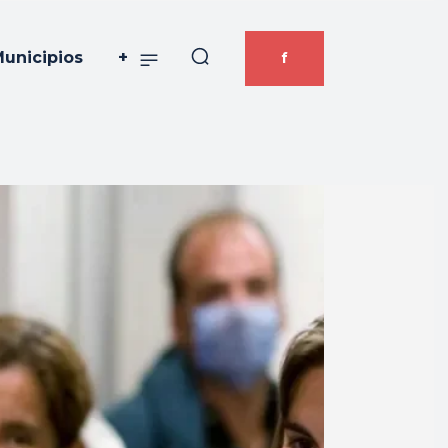
unicipios
+
f