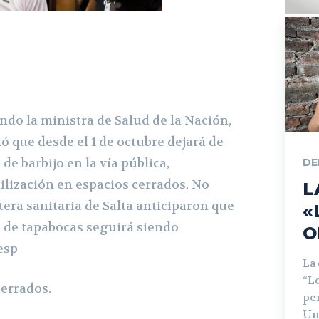
do la ministra de Salud de la Nación,
ió que desde el 1 de octubre dejará de
 de barbijo en la vía pública,
DE
lización en espacios cerrados. No
L
tera sanitaria de Salta anticiparon que
«
o de tapabocas seguirá siendo
O
esp
La
“L
cerrados.
pe
Un