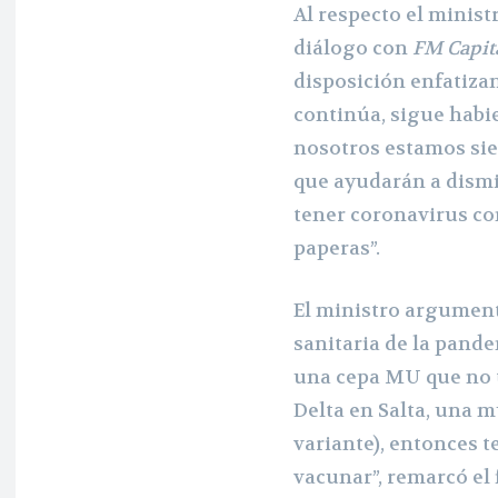
Al respecto el minist
diálogo con
FM Capit
disposición enfatiz
continúa, sigue habie
nosotros estamos si
que ayudarán a dismi
tener coronavirus c
paperas”.
El ministro argument
sanitaria de la pan
una cepa MU que no t
Delta en Salta, una m
variante), entonces t
vacunar”, remarcó el 