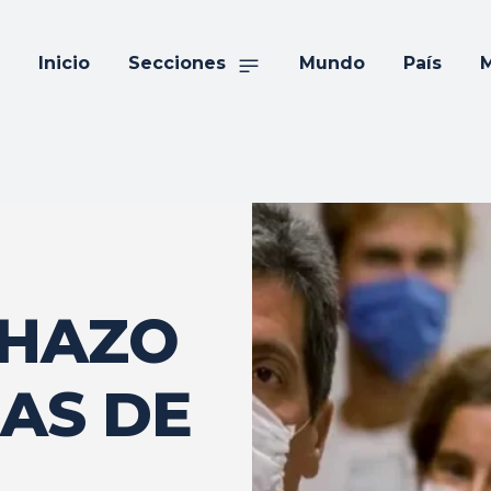
Inicio
Secciones
Mundo
País
M
CHAZO
AS DE