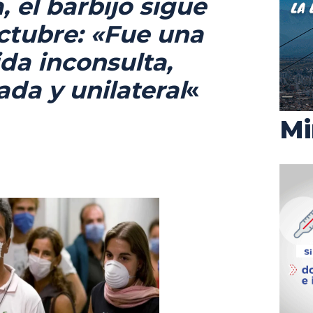
, el barbijo sigue
ctubre: «Fue una
da inconsulta,
ada y un
i
later
al
«
Mi