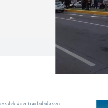
res
debió ser
trasladado con