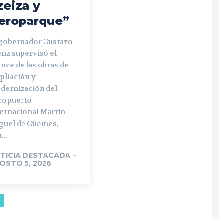
zeiza y
eroparque”
 gobernador Gustavo
enz supervisó el
nce de las obras de
pliación y
dernización del
ropuerto
ternacional Martín
guel de Güemes,
...
TICIA DESTACADA
-
OSTO 5, 2026