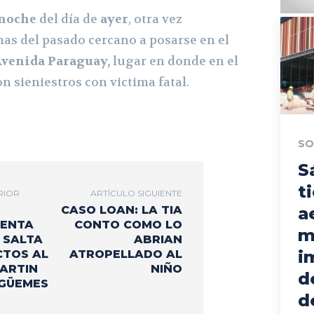
 noche
del día de
ayer
, otra vez
mas del pasado cercano a posarse en el
venida Paraguay,
lugar en donde en el
n sieniestros con victima fatal.
SO
S
t
RIOR
ARTÍCULO SIGUIENTE
CASO LOAN: LA TIA
a
DENTA
CONTO COMO LO
m
 SALTA
ABRIAN
i
CTOS AL
ATROPELLADO AL
ARTIN
NIÑO
d
 GÜEMES
d