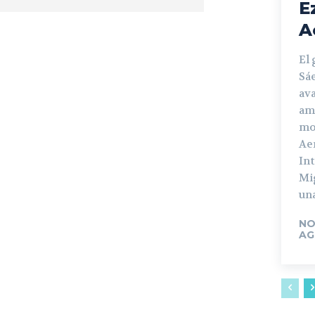
E
A
El
Sá
ava
am
mo
Ae
In
Mi
una
NO
AG