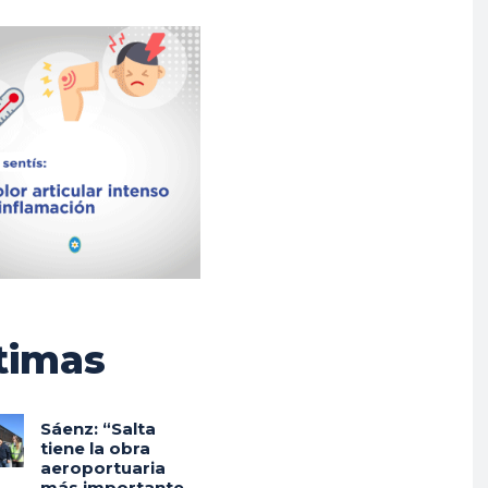
timas
Sáenz: “Salta
tiene la obra
aeroportuaria
más importante