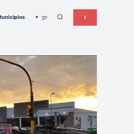
unicipios
+
f