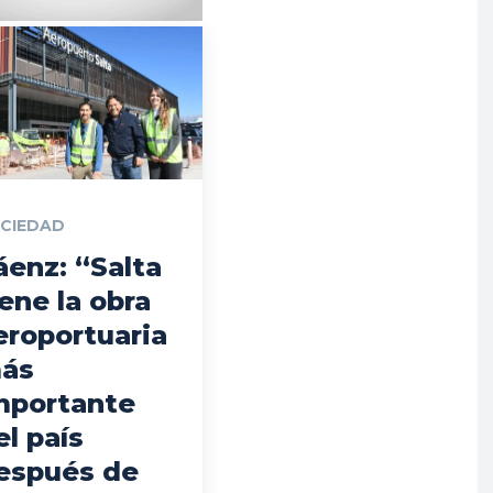
CIEDAD
áenz: “Salta
iene la obra
eroportuaria
ás
mportante
el país
espués de