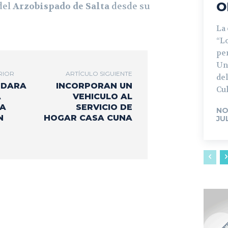
O
del
Arzobispado de Salta
desde su
La
“L
pe
Un
RIOR
ARTÍCULO SIGUIENTE
del
NDARA
INCORPORAN UN
Cul
A
VEHICULO AL
 A
SERVICIO DE
NO
N
HOGAR CASA CUNA
JU