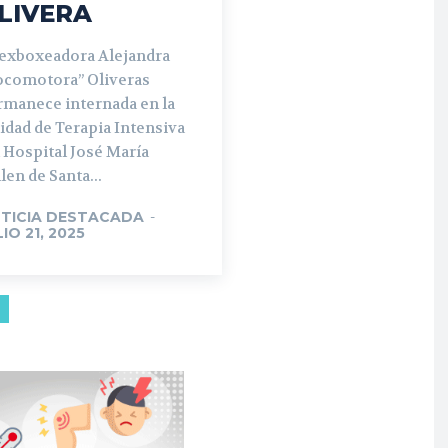
LIVERA
 exboxeadora Alejandra
ocomotora” Oliveras
rmanece internada en la
idad de Terapia Intensiva
 Hospital José María
len de Santa...
TICIA DESTACADA
-
LIO 21, 2025