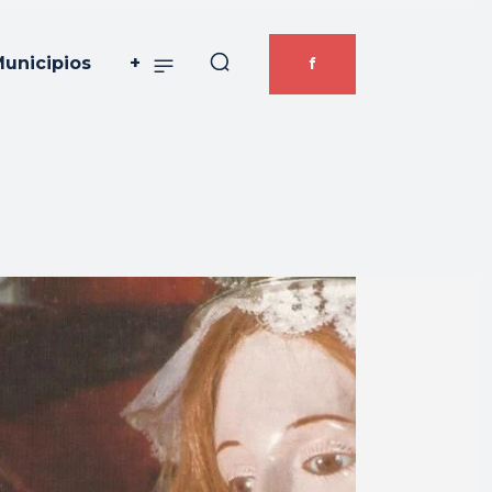
unicipios
+
f