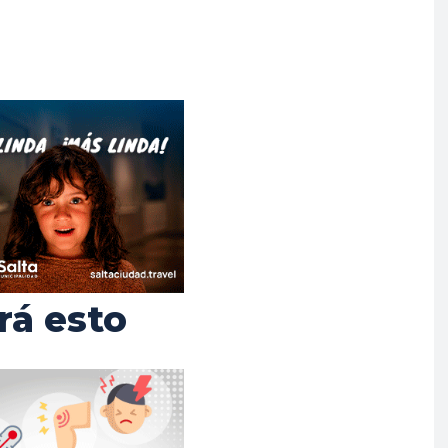
rá esto