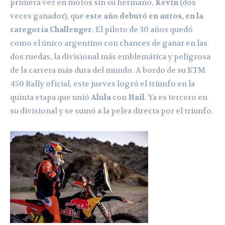
primera vez en motos sin su hermano,
Kevin
(dos
veces ganador), que
este año debutó en autos, en la
categoría
Challenger
. El piloto de 30 años quedó
como el único argentino con chances de ganar en las
dos ruedas, la divisional más emblemática y peligrosa
de la carrera más dura del mundo. A bordo de su KTM
450 Rally oficial, este jueves logró el triunfo en la
quinta etapa que unió
Alula
con
Hail
. Ya es tercero en
su divisional y se sumó a la pelea directa por el triunfo.