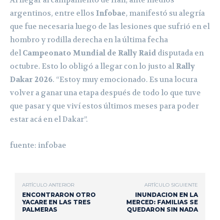
Al llegar al campamento de Hail, ante medios
argentinos, entre ellos
Infobae
, manifestó su alegría
que fue necesaria luego de las lesiones que sufrió en el
hombro y rodilla derecha en la última fecha
del
Campeonato Mundial de Rally Raid
disputada en
octubre. Esto lo obligó a llegar con lo justo al
Rally
Dakar 2026
. “Estoy muy emocionado. Es una locura
volver a ganar una etapa después de todo lo que tuve
que pasar y que viví estos últimos meses para poder
estar acá en el Dakar”.
fuente: infobae
ARTÍCULO ANTERIOR
ARTÍCULO SIGUIENTE
ENCONTRARON OTRO
INUNDACION EN LA
YACARE EN LAS TRES
MERCED: FAMILIAS SE
PALMERAS
QUEDARON SIN NADA