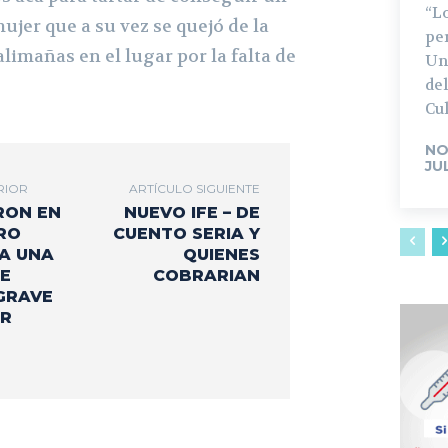
“L
ujer que a su vez se quejó de la
pe
alimañas en el lugar por la falta de
Un
del
Cul
NO
JU
RIOR
ARTÍCULO SIGUIENTE
RON EN
NUEVO IFE – DE
RO
CUENTO SERIA Y
 A UNA
QUIENES
E
COBRARIAN
GRAVE
OR