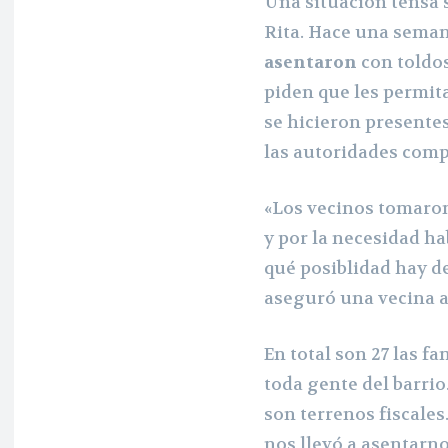
Una situación tensa s
Rita. Hace una seman
asentaron
con toldos
piden que les permit
se hicieron presentes
las autoridades comp
«Los vecinos tomaron 
y por la necesidad ha
qué posiblidad hay de
aseguró una vecina 
En total son 27 las f
toda gente del barrio
son terrenos fiscales
nos llevó a asentarno