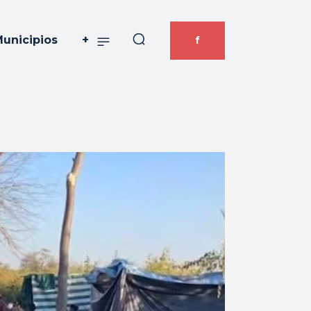
unicipios
+
f