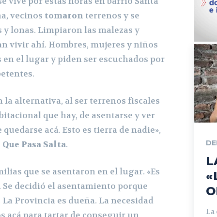
e vive por estas horas en barrio Santa
a, vecinos
tomaron
terrenos y se
 y lonas. Limpiaron las malezas y
an vivir ahí. Hombres, mujeres y niños
 en el lugar y piden ser escuchados por
etentes.
la alternativa, al ser terrenos fiscales
bitacional que hay, de asentarse y ver
 quedarse acá. Esto es tierra de nadie»,
DE
a
Que Pasa Salta
.
L
amilias que se asentaron en el lugar.
«Es
«
. Se decidió el asentamiento porque
O
. La Provincia es dueña. La necesidad
La
s acá para tartar de conseguir un