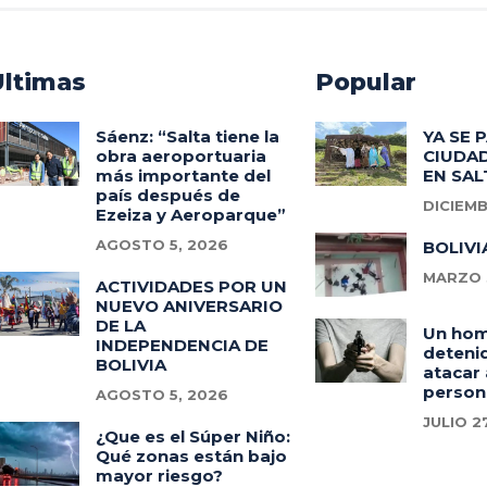
Ultimas
Popular
Sáenz: “Salta tiene la
YA SE 
obra aeroportuaria
CIUDAD
más importante del
EN SAL
país después de
DICIEMB
Ezeiza y Aeroparque”
AGOSTO 5, 2026
BOLIVI
MARZO 3
ACTIVIDADES POR UN
NUEVO ANIVERSARIO
DE LA
Un ho
INDEPENDENCIA DE
deteni
BOLIVIA
atacar 
person
AGOSTO 5, 2026
JULIO 2
¿Que es el Súper Niño:
Qué zonas están bajo
mayor riesgo?