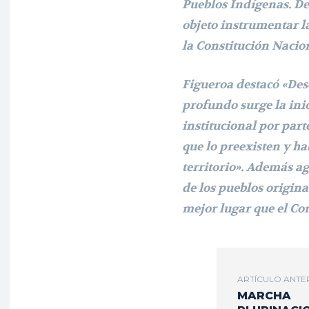
Pueblos Indígenas. De
objeto instrumentar l
la Constitución Nacio
Figueroa destacó «Desd
profundo surge la ini
institucional por par
que lo preexisten y h
territorio». Además a
de los pueblos origin
mejor lugar que el Co
ARTÍCULO ANTE
MARCHA