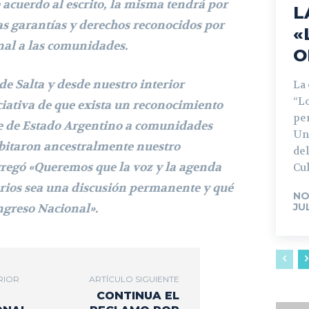
 acuerdo al escrito, la misma tendrá por
L
as garantías y derechos reconocidos por
«
nal a las comunidades.
O
e Salta y desde nuestro interior
La
“L
ciativa de que exista un reconocimiento
pe
te de Estado Argentino a comunidades
Un
abitaron ancestralmente nuestro
del
gregó «Queremos que la voz y la agenda
Cul
arios sea una discusión permanente y qué
NO
ngreso Nacional».
JU
RIOR
ARTÍCULO SIGUIENTE
CONTINUA EL