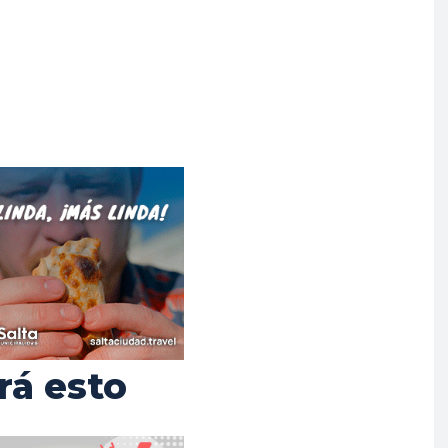
rá esto