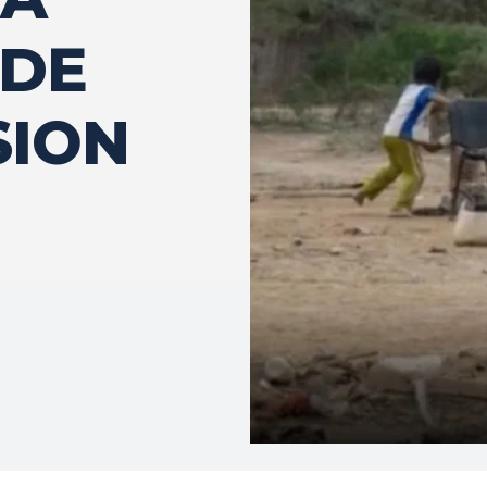
 DE
SION