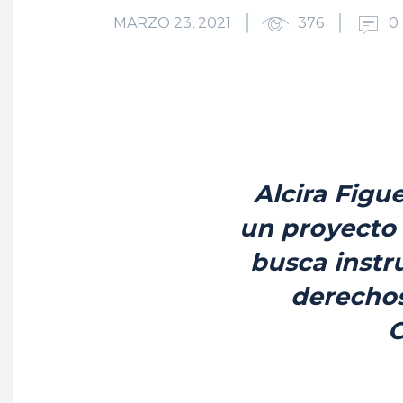
MARZO 23, 2021
376
0
Alcira Figu
un proyecto 
busca instr
derechos
C