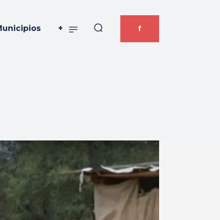
unicipios
+
f