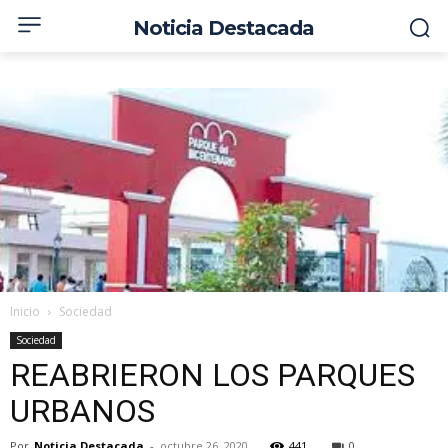
Noticia Destacada
Inicio
Sociedad
Sociedad
REABRIERON LOS PARQUES
URBANOS
Por
Noticia Destacada
-
octubre 26, 2020
441
0