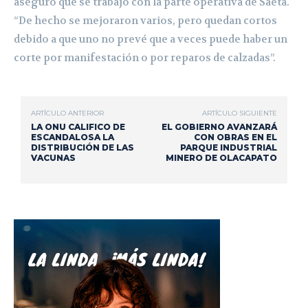
aseguró que se trabajó con la parte operativa de Saeta.
“De hecho se mejoraron varios, pero quedan cortos
debido a que uno no prevé que a veces puede haber un
corte por manifestación o por reparos de calzadas”.
ARTÍCULO ANTERIOR
ARTÍCULO SIGUIENTE
LA ONU CALIFICO DE
EL GOBIERNO AVANZARÁ
ESCANDALOSA LA
CON OBRAS EN EL
DISTRIBUCIÓN DE LAS
PARQUE INDUSTRIAL
VACUNAS
MINERO DE OLACAPATO