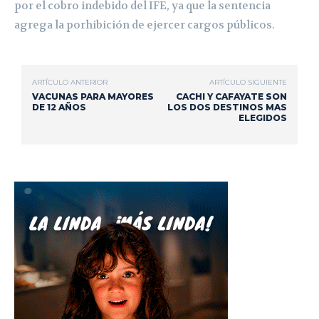
por el cobro indebido del IFE, ya que la sentencia
agrega la porhibición de ejercer cargos públicos.
ARTÍCULO ANTERIOR
ARTÍCULO SIGUIENTE
VACUNAS PARA MAYORES
CACHI Y CAFAYATE SON
DE 12 AÑOS
LOS DOS DESTINOS MAS
ELEGIDOS