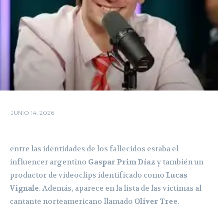
JUNIO 14, 2026
entre las identidades de los fallecidos estaba el
influencer argentino
Gaspar Prim Díaz
y también un
productor de videoclips identificado como
Lucas
Vignale
. Además, aparece en la lista de las víctimas al
cantante norteamericano llamado
Oliver Tree
.