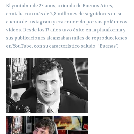
El youtuber de 23 años, oriundo de Buenos Aires,
contaba con más de 2,8 millones de seguidores en su
cuenta de Instagram y era conocido por sus polémicos
videos. Desde los 17 años tuvo éxito en la plataforma y
sus publicaciones alcanzaban miles de reproducciones
en YouTube, con su característico saludo: “Buenas”.