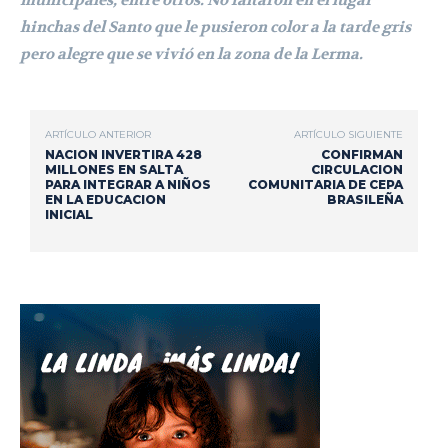
hinchas del Santo que le pusieron color a la tarde gris
pero alegre que se vivió en la zona de la Lerma.
ARTÍCULO ANTERIOR
ARTÍCULO SIGUIENTE
NACION INVERTIRA 428
CONFIRMAN
MILLONES EN SALTA
CIRCULACION
PARA INTEGRAR A NIÑOS
COMUNITARIA DE CEPA
EN LA EDUCACION
BRASILEÑA
INICIAL