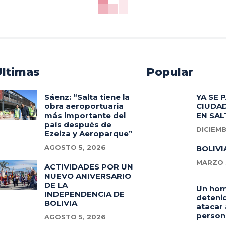
Ultimas
Popular
Sáenz: “Salta tiene la
YA SE 
obra aeroportuaria
CIUDAD
más importante del
EN SAL
país después de
DICIEMB
Ezeiza y Aeroparque”
AGOSTO 5, 2026
BOLIVI
MARZO 3
ACTIVIDADES POR UN
NUEVO ANIVERSARIO
DE LA
Un ho
INDEPENDENCIA DE
deteni
BOLIVIA
atacar 
person
AGOSTO 5, 2026