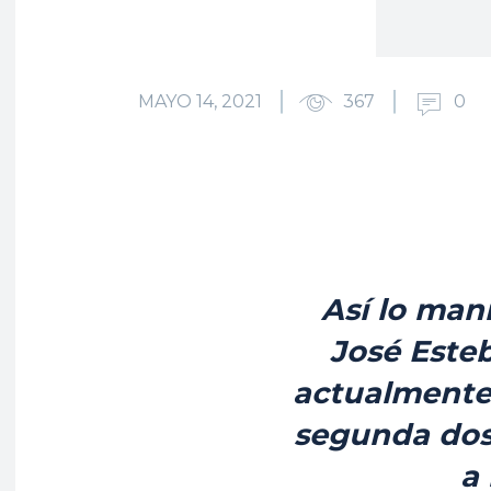
MAYO 14, 2021
367
0
Así lo man
José Este
actualmente 
segunda dosi
a