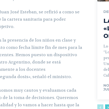
 Juan José Esteban, se refirió a como se
DE
 la cartera sanitaria para poder
L
jetivo.
«
O
n la presencia de los niños en clase y
La
o como fecha límite fin de mes para la
“L
centes. Hemos puesto un dispositivo
pe
ntro Argentino, donde se está
Un
amente a los docentes
del
Cul
gunda dosis», señaló el ministro.
NO
JU
 somos muy cautos y evaluamos cada
 de la toma de decisiones. Queremos
alidad y lo vamos a hacer hasta que la