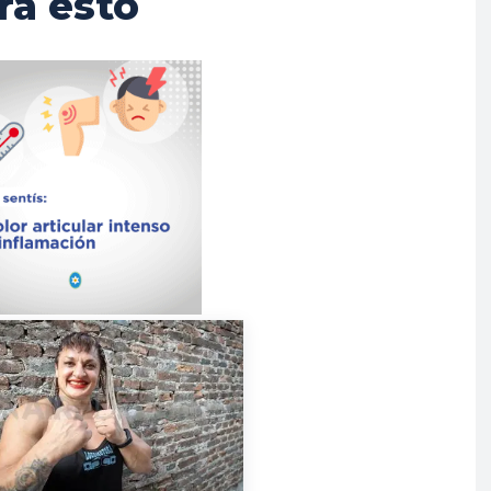
rá esto