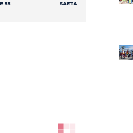
E 55
SAETA