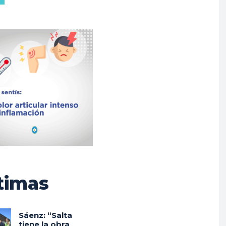
timas
Sáenz: “Salta
tiene la obra