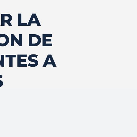
R LA
ON DE
NTES A
S