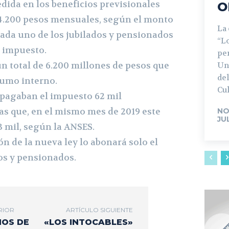
dida en los beneficios previsionales
O
y 4.200 pesos mensuales, según el monto
La
cada uno de los jubilados y pensionados
“L
l impuesto.
pe
un total de 6.200 millones de pesos que
Un
del
sumo interno.
Cul
 pagaban el impuesto 62 mil
as que, en el mismo mes de 2019 este
NO
JU
3 mil, según la ANSES.
n de la nueva ley lo abonará solo el
dos y pensionados.
RIOR
ARTÍCULO SIGUIENTE
ÑOS DE
«LOS INTOCABLES»