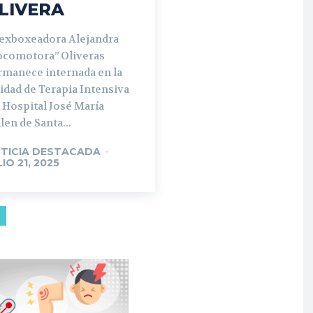
LIVERA
 exboxeadora Alejandra
ocomotora” Oliveras
rmanece internada en la
idad de Terapia Intensiva
 Hospital José María
len de Santa...
TICIA DESTACADA
-
LIO 21, 2025