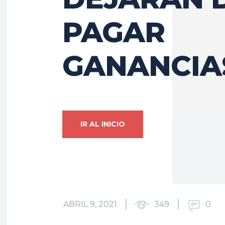
PAGAR
GANANCIA
IR AL INICIO
ABRIL 9, 2021
349
0