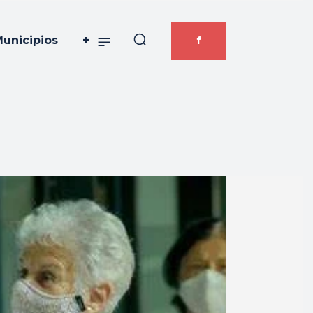
unicipios
+
f