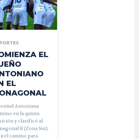
PORTES
OMIENZA EL
UEÑO
NTONIANO
N EL
ONAGONAL
ventud Antoniana
mino en la quinta
ición y clasificó al
nagonal B (Zona Sur).
á el camino para