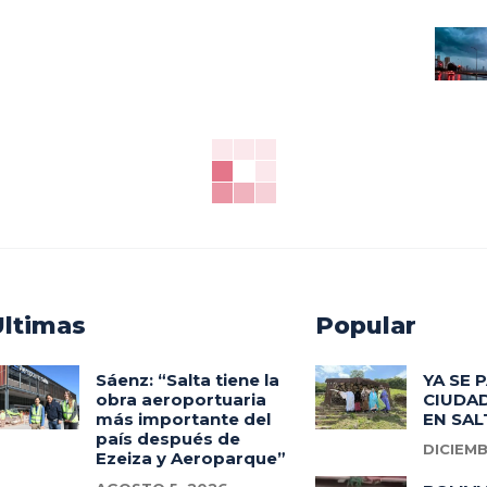
Ultimas
Popular
Sáenz: “Salta tiene la
YA SE 
obra aeroportuaria
CIUDAD
más importante del
EN SAL
país después de
DICIEMB
Ezeiza y Aeroparque”