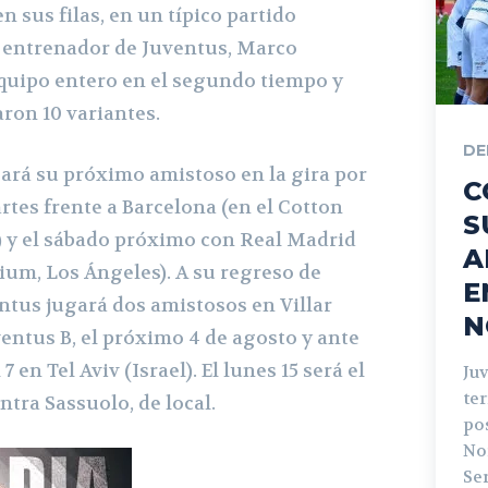
n sus filas, en un típico partido
l entrenador de Juventus, Marco
equipo entero en el segundo tiempo y
ron 10 variantes.
DE
gará su próximo amistoso en la gira por
C
tes frente a Barcelona (en el Cotton
S
) y el sábado próximo con Real Madrid
A
ium, Los Ángeles). A su regreso de
E
ntus jugará dos amistosos en Villar
N
ventus B, el próximo 4 de agosto y ante
7 en Tel Aviv (Israel). El lunes 15 será el
Ju
ter
ntra Sassuolo, de local.
pos
No
Ser