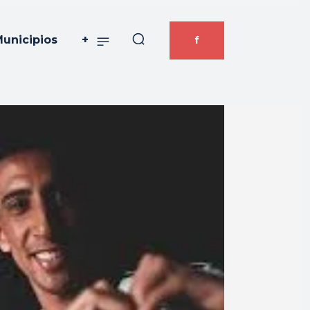
unicipios
+
f