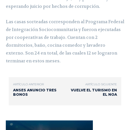
esperando juicio por hechos de corrupción.
Las casas sorteadas corresponden al Programa Federal
de Integración Sociocomunitaria y fueron ejecutadas
por cooperativas de trabajo. Cuentan con 2
dormitorios, baño, cocina comedor y lavadero
externo. Son 24 en total, de las cuales 12 se lograron
terminar en estos meses.
ARTÍCULO ANTERIOR
ARTÍCULO SIGUIENTE
ANSES ANUNCIO TRES
VUELVE EL TURISMO EN
BONOS
EL NOA