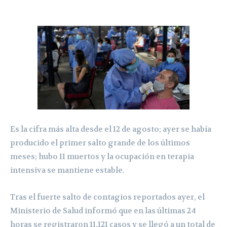
Es la cifra más alta desde el 12 de agosto; ayer se había
producido el primer salto grande de los últimos
meses; hubo 11 muertos y la ocupación en terapia
intensiva se mantiene estable.
Tras el fuerte salto de contagios reportados ayer, el
Ministerio de Salud informó que en las últimas 24
horas se registraron 11.121 casos y se llegó a un total de