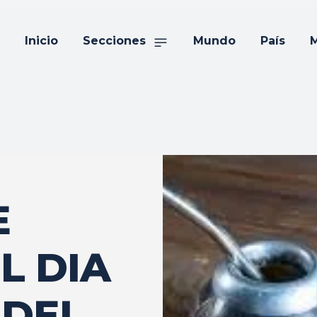
Inicio
Secciones
Mundo
País
M
E
L DIA
 DEL