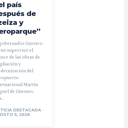
el país
espués de
zeiza y
eroparque”
 gobernador Gustavo
enz supervisó el
nce de las obras de
pliación y
dernización del
ropuerto
ternacional Martín
guel de Güemes,
...
TICIA DESTACADA
-
OSTO 5, 2026