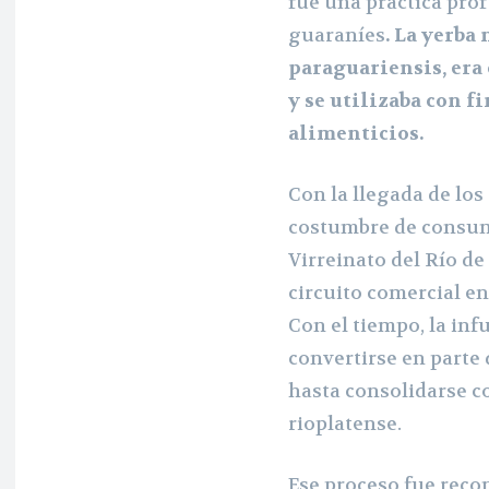
fue una práctica pro
guaraníes
. La yerba
paraguariensis, era 
y se utilizaba con f
alimenticios.
Con la llegada de los
costumbre de consumi
Virreinato del Río de
circuito comercial en
Con el tiempo, la inf
convertirse en parte d
hasta consolidarse c
rioplatense.
Ese proceso fue recon