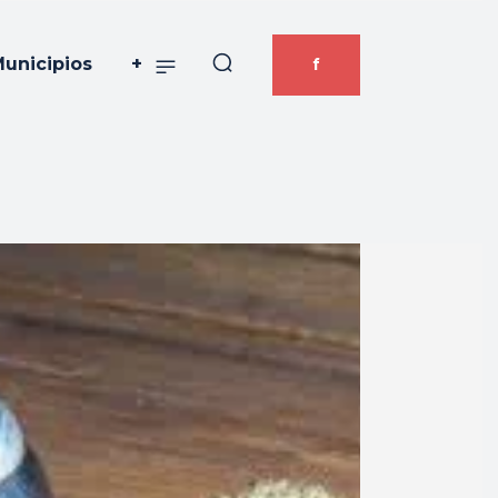
unicipios
+
f