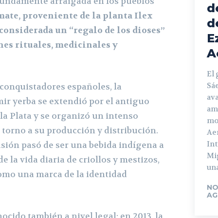
fundamente arraigada en los pueblos
d
 mate, proveniente de la planta Ilex
d
considerada un “regalo de los dioses”
E
ines rituales, medicinales y
A
El
Sá
 conquistadores españoles, la
ava
r yerba se extendió por el antiguo
am
 la Plata y se organizó un intenso
mo
 torno a su producción y distribución.
Ae
In
usión pasó de ser una bebida indígena a
Mi
e la vida diaria de criollos y mestizos,
una
omo una marca de la identidad
NO
AG
ocido también a nivel legal: en 2013, la