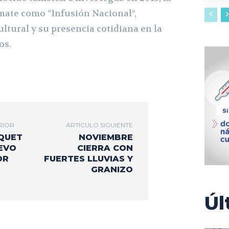
 mate como “Infusión Nacional”,
ltural y su presencia cotidiana en la
os.
RIOR
ARTÍCULO SIGUIENTE
QUET
NOVIEMBRE
EVO
CIERRA CON
OR
FUERTES LLUVIAS Y
GRANIZO
Úl