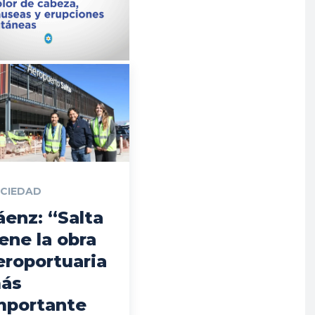
CIEDAD
áenz: “Salta
iene la obra
eroportuaria
ás
mportante