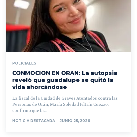
POLICIALES
CONMOCION EN ORAN: La autopsia
reveló que guadalupe se quitó la
vida ahorcándose
La fiscal de la Unidad de Graves Atentados contra las
Personas de Orán, María Soledad Filtrín Cuezzo,
confirmó que la...
NOTICIA DESTACADA
-
JUNIO 25, 2026