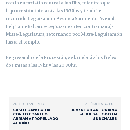
con la eucaristía central a las 11hs
, mientras que
la
procesión iniciará a las 15:30hs
y tendrá el
recorrido Leguizamón-Avenida Sarmiento-Avenida
Belgrano-Balcarce-Leguizamón (en contramano)-
Mitre-Legislatura, retornando por Mitre-Leguizamón
hasta el templo.
Regresando de la Procesión, se brindará a los fieles
dos misas a las 19hs y las 20:30hs.
ARTÍCULO ANTERIOR
ARTÍCULO SIGUIENTE
CASO LOAN: LA TIA
JUVENTUD ANTONIANA
CONTO COMO LO
SE JUEGA TODO EN
ABRIAN ATROPELLADO
SUNCHALES
AL NIÑO