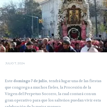
JULIO 7, 2024
Este
domingo 7 de julio
, tendrá lugar una de las fiestas
que congrega a muchos fieles, la Procesión de la
Virgen del Perpetuo Socorro, la cual contará con un
gran operativo para que los salteños puedan vivir esta
celebración de la mejor manera.