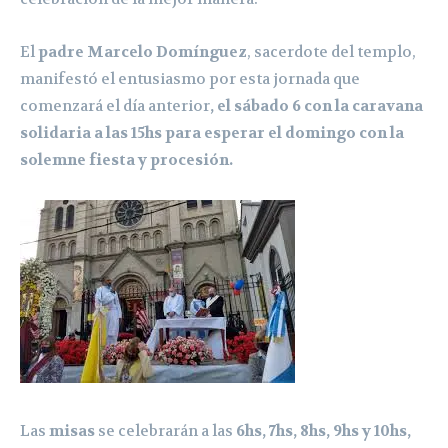
El
padre Marcelo Domínguez
, sacerdote del templo,
manifestó el entusiasmo por esta jornada que
comenzará el día anterior
, el sábado 6 con la caravana
solidaria a las 15hs para esperar el domingo con la
solemne fiesta y procesión.
Las
misas
se celebrarán a las
6hs, 7hs, 8hs, 9hs y 10hs,