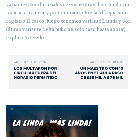
variante Gama los cuales se encuentran distribuidos en
toda la provincia, y predominan sobre la Alfa que solo
registró 12 casos, luego tenemos variante Lamda y por
último variante Delta hubo un solo caso hasta ahora”,
explicó Acevedo.
ARTÍCULO ANTERIOR
ARTÍCULO SIGUIENTE
LOS MULTARON POR
UN MAESTRO CON 10
CIRCULAR FUERA DEL
AÑOS EN EL AULA PASO
HORARIO PERMITIDO
DE $55 MIL A $78 MIL