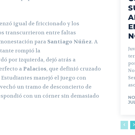
S
A
zó igual de friccionado y los
E
s transcurrieron entre faltas
N
amonestación para
Santiago Núñez
. A
Ju
sitante rompió la
ter
ó por izquierda, dejó atrás a
pos
erfecto a
Palacios
, que definió cruzado
No
lí, Estudiantes manejó el juego con
Ser
asc
vechó un tramo de desconcierto de
espondió con un córner sin demasiado
NO
JU