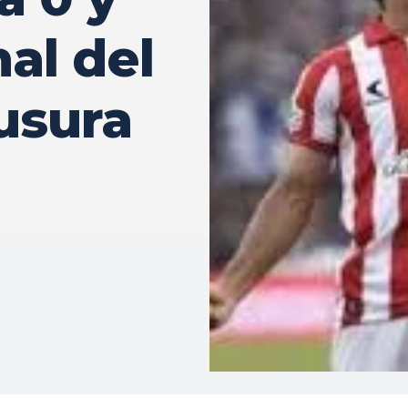
nal del
usura