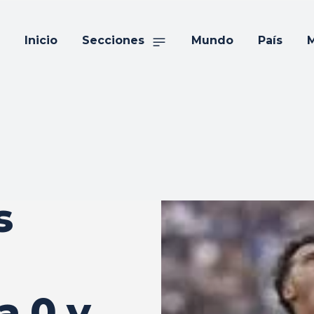
Inicio
Secciones
Mundo
País
M
s
a 0 y