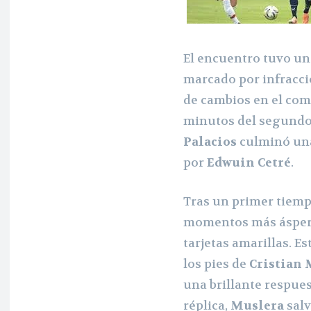
El encuentro tuvo un
marcado por infracci
de cambios en el comp
minutos del segundo
Palacios
culminó una
por
Edwuin Cetré
.
Tras un primer tiempo
momentos más ásperos
tarjetas amarillas. E
los pies de
Cristian
una brillante respue
réplica,
Muslera
salv