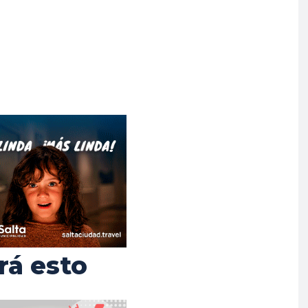
rá esto