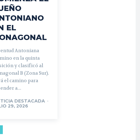
UEÑO
NTONIANO
N EL
ONAGONAL
ventud Antoniana
mino en la quinta
ición y clasificó al
nagonal B (Zona Sur).
á el camino para
ender a...
TICIA DESTACADA
-
LIO 29, 2026