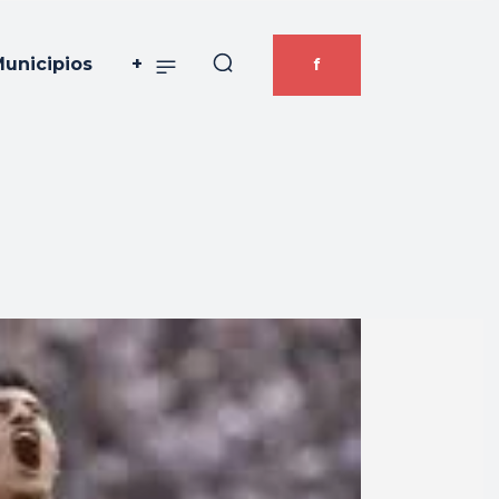
unicipios
+
f