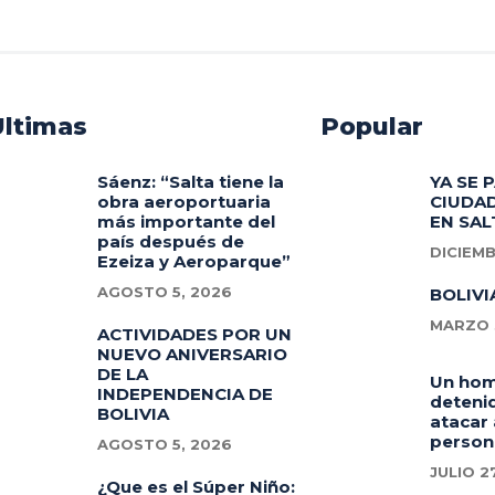
Ultimas
Popular
Sáenz: “Salta tiene la
YA SE 
obra aeroportuaria
CIUDAD
más importante del
EN SAL
país después de
DICIEMB
Ezeiza y Aeroparque”
AGOSTO 5, 2026
BOLIVI
MARZO 3
ACTIVIDADES POR UN
NUEVO ANIVERSARIO
DE LA
Un ho
INDEPENDENCIA DE
deteni
BOLIVIA
atacar 
person
AGOSTO 5, 2026
JULIO 2
¿Que es el Súper Niño: