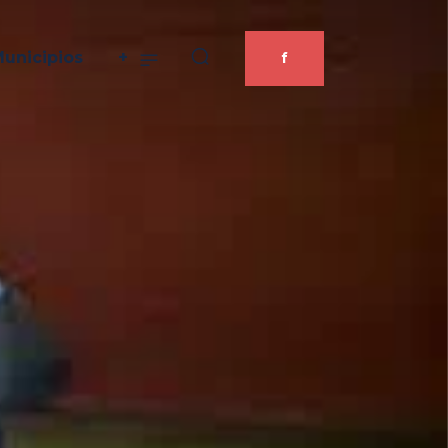
unicipios
+
f