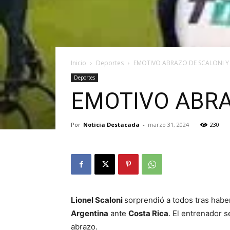
Inicio
Deportes
EMOTIVO ABRAZO DE SCALONI Y
Deportes
EMOTIVO ABRA
Por
Noticia Destacada
-
marzo 31, 2024
230
Lionel Scaloni
sorprendió a todos tras haber
Argentina
ante
Costa Rica
. El entrenador 
abrazo.