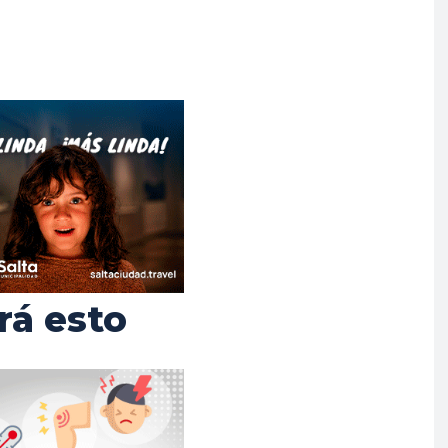
rá esto