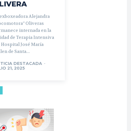
LIVERA
 exboxeadora Alejandra
ocomotora” Oliveras
rmanece internada en la
idad de Terapia Intensiva
 Hospital José María
len de Santa...
TICIA DESTACADA
-
LIO 21, 2025