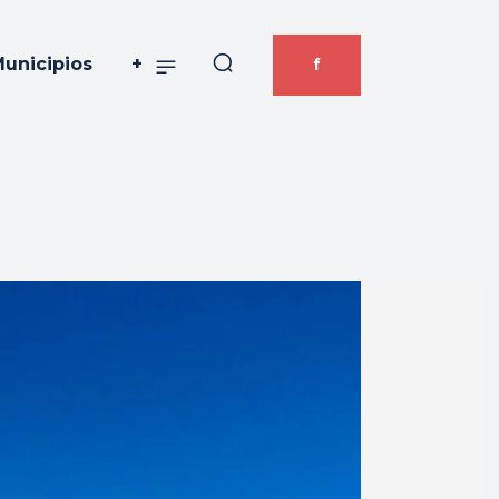
unicipios
+
f