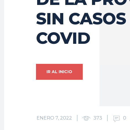
SIN CASOS
COVID
IR AL INICIO
ENERO 7, 2022
373
0