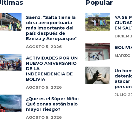
Ultimas
Popular
Sáenz: “Salta tiene la
YA SE 
obra aeroportuaria
CIUDAD
más importante del
EN SAL
país después de
DICIEMB
Ezeiza y Aeroparque”
AGOSTO 5, 2026
BOLIVI
MARZO 3
ACTIVIDADES POR UN
NUEVO ANIVERSARIO
DE LA
Un ho
INDEPENDENCIA DE
deteni
BOLIVIA
atacar 
person
AGOSTO 5, 2026
JULIO 2
¿Que es el Súper Niño:
Qué zonas están bajo
mayor riesgo?
AGOSTO 5, 2026