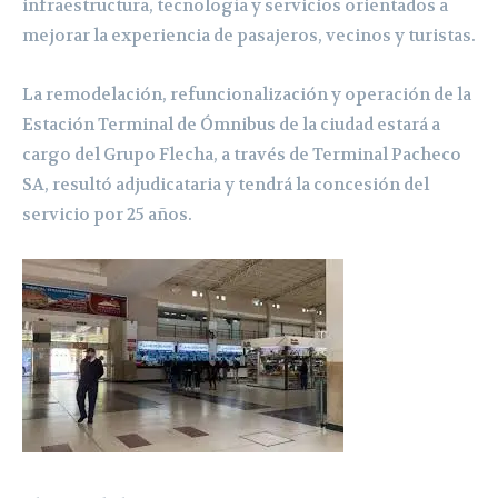
infraestructura, tecnología y servicios orientados a
mejorar la experiencia de pasajeros, vecinos y turistas.
La remodelación, refuncionalización y operación de la
Estación Terminal de Ómnibus de la ciudad estará a
cargo del Grupo Flecha, a través de Terminal Pacheco
SA, resultó adjudicataria y tendrá la concesión del
servicio por 25 años.