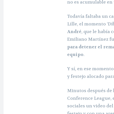
no es acumulable en 
Todavía faltaba un ca
Lille, el momento ‘Dib
André
, que le había 
Emiliano Martínez fue
para detener el rema
equipo
.
Y sí, en ese momento
y festejo alocado para
Minutos después de la
Conference League, e
sociales un video del
festejo y con una are