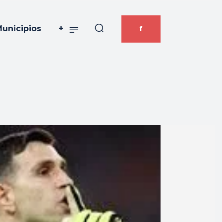
unicipios
+
f