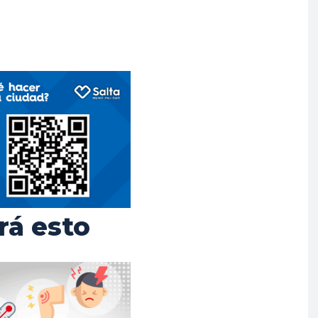
rá esto