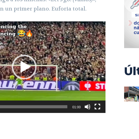
n un primer plano. Euforia total.
Úl
01:00