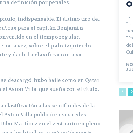
una definición por penales.
O
La
pítulo, indispensable. El último tiro del
“L
u’, fue para el capitán
Benjamin
pe
convertido en el tiempo regular.
Un
del
, otra vez,
sobre el palo izquierdo
Cul
te y darle la clasificación a su
NO
JU
 se descargó: hubo baile como en Qatar
 el Aston Villa, que sueña con el título.
 clasificación a las semifinales de la
l Aston Villa publicó en sus redes
 Dibu Martínez en el vestuario en pleno
nga a los hinchas:
«Let’s go! (vamos)»
,