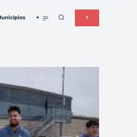
unicipios
+
f