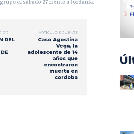
 grupo el sábado 27 frente a Jordania.
RIOR
ARTÍCULO SIGUIENTE
N DEL
Caso Agostina
Vega, la
 DE
adolescente de 14
Úl
años que
encontraron
muerta en
cordoba