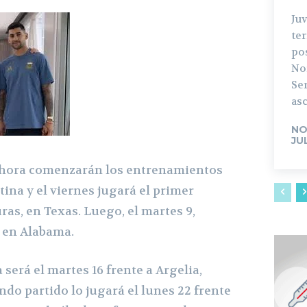
Ju
ter
pos
No
Ser
asc
NO
JU
a hora comenzarán los entrenamientos
tina y el viernes jugará el primer
as, en Texas. Luego, el martes 9,
a en Alabama.
 será el martes 16 frente a Argelia,
do partido lo jugará el lunes 22 frente