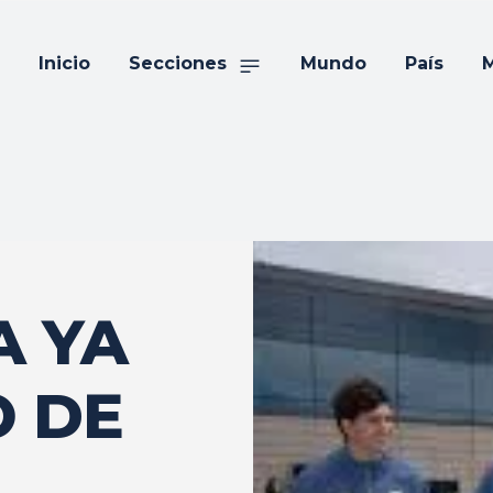
Inicio
Secciones
Mundo
País
M
A YA
O DE