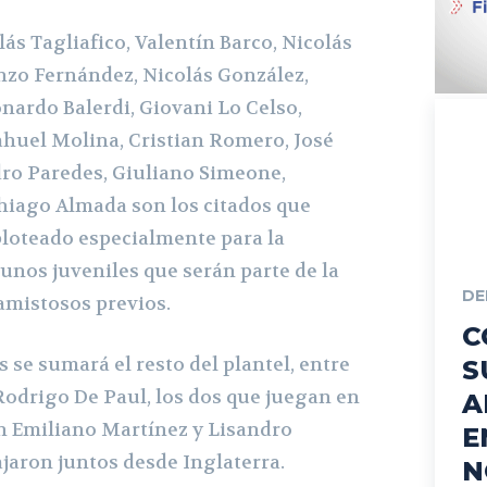
ás Tagliafico, Valentín Barco, Nicolás
Enzo Fernández, Nicolás González,
nardo Balerdi, Giovani Lo Celso,
huel Molina, Cristian Romero, José
ro Paredes, Giuliano Simeone,
Thiago Almada son los citados que
ploteado especialmente para la
gunos juveniles que serán parte de la
DE
amistosos previos.
C
 se sumará el resto del plantel, entre
S
Rodrigo De Paul, los dos que juegan en
A
n Emiliano Martínez y Lisandro
E
jaron juntos desde Inglaterra.
N