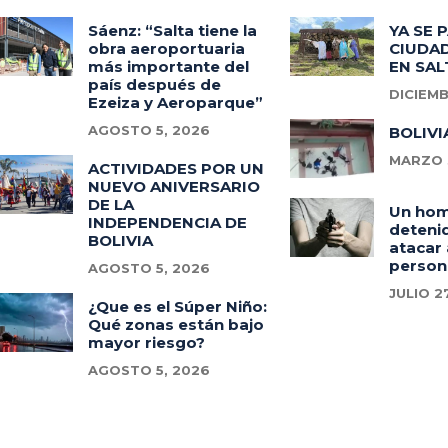
Sáenz: “Salta tiene la
YA SE 
obra aeroportuaria
CIUDAD
más importante del
EN SAL
país después de
DICIEMB
Ezeiza y Aeroparque”
AGOSTO 5, 2026
BOLIVI
MARZO 3
ACTIVIDADES POR UN
NUEVO ANIVERSARIO
DE LA
Un ho
INDEPENDENCIA DE
deteni
BOLIVIA
atacar 
person
AGOSTO 5, 2026
JULIO 2
¿Que es el Súper Niño:
Qué zonas están bajo
mayor riesgo?
AGOSTO 5, 2026