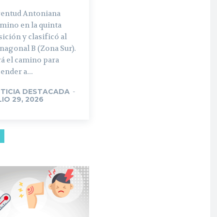
ventud Antoniana
mino en la quinta
ición y clasificó al
nagonal B (Zona Sur).
á el camino para
ender a...
TICIA DESTACADA
-
LIO 29, 2026