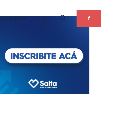
unicipios
+
f