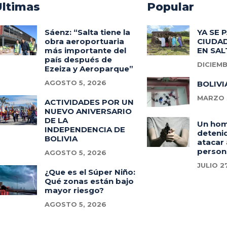
Ultimas
Popular
Sáenz: “Salta tiene la
YA SE 
obra aeroportuaria
CIUDAD
más importante del
EN SAL
país después de
DICIEMB
Ezeiza y Aeroparque”
AGOSTO 5, 2026
BOLIVI
MARZO 3
ACTIVIDADES POR UN
NUEVO ANIVERSARIO
DE LA
Un ho
INDEPENDENCIA DE
deteni
BOLIVIA
atacar 
person
AGOSTO 5, 2026
JULIO 2
¿Que es el Súper Niño:
Qué zonas están bajo
mayor riesgo?
AGOSTO 5, 2026