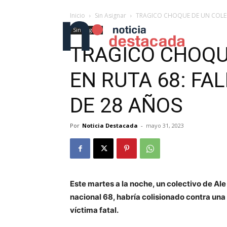
Inicio
Sin Asignar
TRAGICO CHOQUE DE UN COLECT
Sin Asignar
TRAGICO CHOQU
EN RUTA 68: FA
DE 28 AÑOS
Por
Noticia Destacada
-
mayo 31, 2023
Este martes a la noche, un colectivo de Al
nacional 68, habría colisionado contra una
víctima fatal.