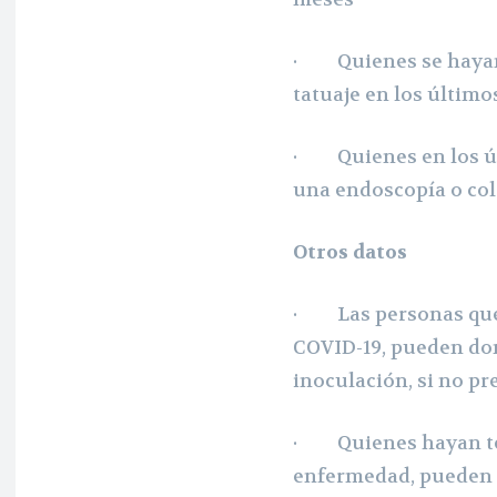
· Quienes se hayan 
tatuaje en los último
· Quienes en los úl
una endoscopía o co
Otros
datos
· Las personas que 
COVID-19, pueden don
inoculación, si no p
· Quienes hayan ten
enfermedad, pueden d