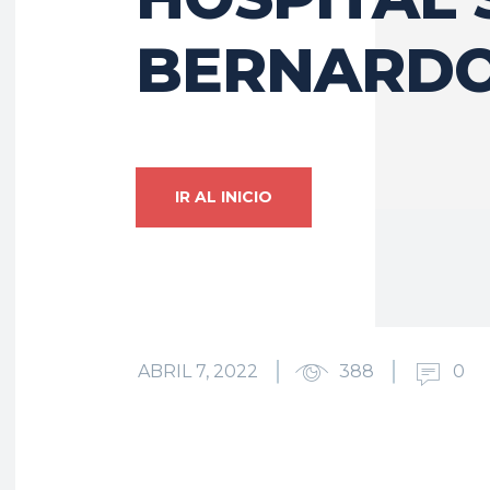
BERNARD
IR AL INICIO
ABRIL 7, 2022
388
0