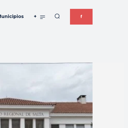
unicipios
+
f