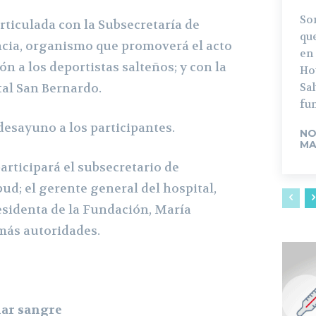
Son
articulada con la Subsecretaría de
qu
ncia, organismo que promoverá el acto
en 
ón a los deportistas salteños; y con la
Hoy
al San Bernardo.
Sal
fun
desayuno a los participantes.
NO
MA
rticipará el subsecretario de
ud; el gerente general del hospital,
esidenta de la Fundación, María
más autoridades.
ar
sangre