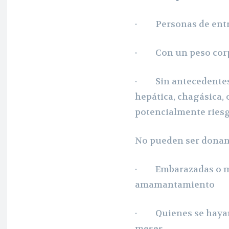
· Personas de entre 
· Con un peso corpo
· Sin antecedentes 
hepática, chagásica, 
potencialmente riesg
No pueden ser donan
· Embarazadas o muj
amamantamiento
· Quienes se hayan 
meses