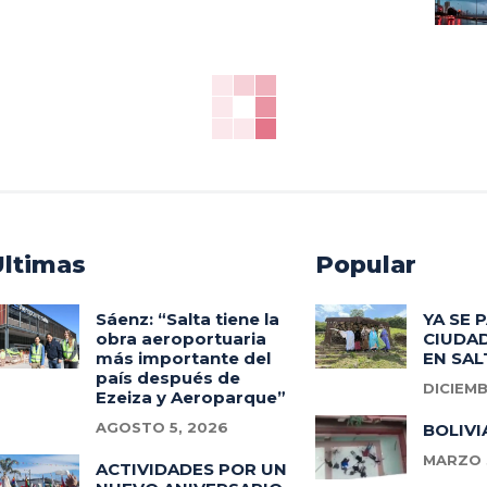
Ultimas
Popular
Sáenz: “Salta tiene la
YA SE 
obra aeroportuaria
CIUDAD
más importante del
EN SAL
país después de
DICIEMB
Ezeiza y Aeroparque”
AGOSTO 5, 2026
BOLIVI
MARZO 3
ACTIVIDADES POR UN