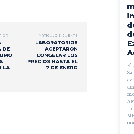
m
i
d
d
RIOR
ARTÍCULO SIGUIENTE
E
A
LABORATORIOS
 DE
ACEPTARON
A
COMO
CONGELAR LOS
S
PRECIOS HASTA EL
El
 LA
7 DE ENERO
Sá
ava
am
mo
Ae
In
Mi
una