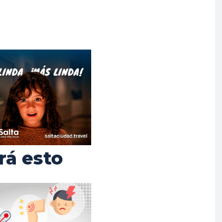
rá esto