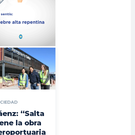
CIEDAD
áenz: “Salta
iene la obra
eroportuaria