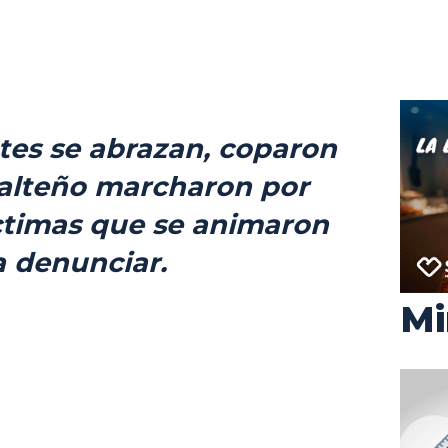
tes se abrazan, coparon
salteño marcharon por
íctimas que se animaron
a denunciar.
Mi