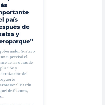
ás
mportante
el país
espués de
zeiza y
eroparque”
 gobernador Gustavo
enz supervisó el
nce de las obras de
pliación y
dernización del
ropuerto
ternacional Martín
guel de Güemes,
...