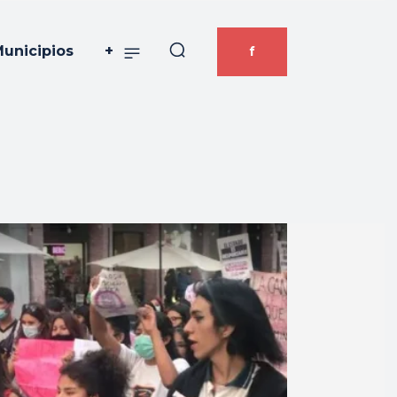
unicipios
+
f