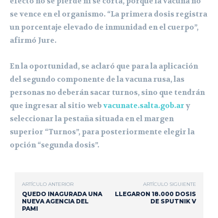
efecto no se pierde ni se corta, porque la vacuna no
se vence en el organismo. “La primera dosis registra
un porcentaje elevado de inmunidad en el cuerpo”,
afirmó Jure.
En la oportunidad, se aclaró que para la aplicación
del segundo componente de la vacuna rusa, las
personas no deberán sacar turnos, sino que tendrán
que ingresar al sitio web
vacunate.salta.gob.ar
y
seleccionar la pestaña situada en el margen
superior “Turnos”, para posteriormente elegir la
opción “segunda dosis”.
ARTÍCULO ANTERIOR
ARTÍCULO SIGUIENTE
QUEDO INAGURADA UNA
LLEGARON 18.000 DOSIS
NUEVA AGENCIA DEL
DE SPUTNIK V
PAMI