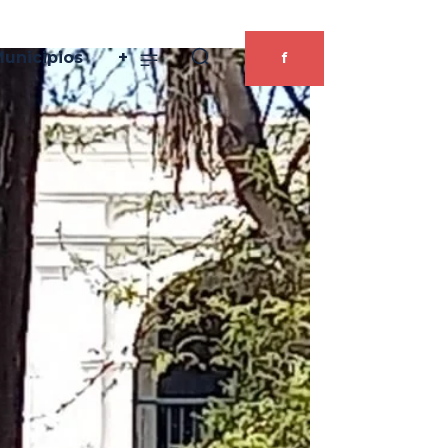
unicipios
+
f