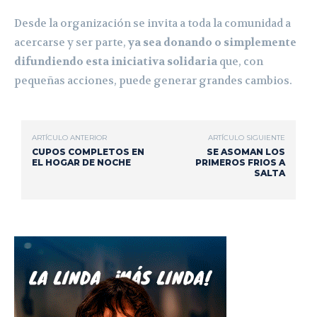
Desde la organización se invita a toda la comunidad a
acercarse y ser parte,
ya sea donando o simplemente
difundiendo esta iniciativa solidaria
que, con
pequeñas acciones, puede generar grandes cambios.
ARTÍCULO ANTERIOR
ARTÍCULO SIGUIENTE
CUPOS COMPLETOS EN
SE ASOMAN LOS
EL HOGAR DE NOCHE
PRIMEROS FRIOS A
SALTA