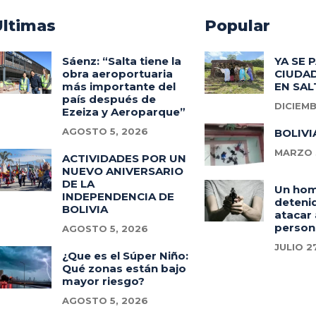
Ultimas
Popular
Sáenz: “Salta tiene la
YA SE 
obra aeroportuaria
CIUDAD
más importante del
EN SAL
país después de
DICIEMB
Ezeiza y Aeroparque”
AGOSTO 5, 2026
BOLIVI
MARZO 3
ACTIVIDADES POR UN
NUEVO ANIVERSARIO
DE LA
Un ho
INDEPENDENCIA DE
deteni
BOLIVIA
atacar 
person
AGOSTO 5, 2026
JULIO 2
¿Que es el Súper Niño:
Qué zonas están bajo
mayor riesgo?
AGOSTO 5, 2026