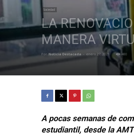
Sociedad
LA RENOVACIO
MANERA VIRT
Por
Noticia Destacada
-
enero 27, 2021
480
A pocas semanas de come
estudiantil, desde la AM