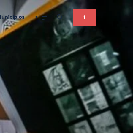
unicipios
+
f