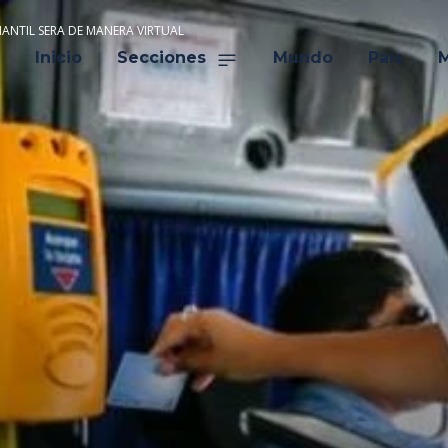
IANTIL SERA DE MANERA VIRTUAL
Inicio
Secciones
Mundo
País
M