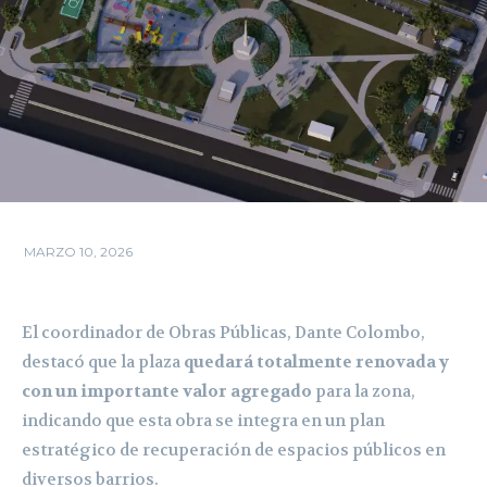
MARZO 10, 2026
El coordinador de Obras Públicas, Dante Colombo,
destacó que la plaza
quedará totalmente renovada y
con un importante valor agregado
para la zona,
indicando que esta obra se integra en un plan
estratégico de recuperación de espacios públicos en
diversos barrios.