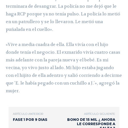
terminara de desangrar. La policía no me dejó que le
haga RCP porque ya no tenía pulso. La policía lo metió
en un patrullero y se lo llevaron. Le metió una
puñalada en el cuello».
«Vive a media cuadra de ella. Ella vivía con el hijo
donde tenía el negocio. El exmarido vivía cuatro casas
más adelante con la pareja nueva y el bebé. Es mi
vecina, yo vivo justo al lado. Mi hijo estaba jugando
con el hijito de ella adentro y salió corriendo a decirme
que ´E. le había pegado con un cuchillo a J.´»,
agregó la
mujer.
ARTÍCULO ANTERIOR
ARTÍCULO SIGUIENTE
FASE 1 POR 9 DIAS
BONO DE 15 MIL ¿ AHORA
LE CORRESPONDE A