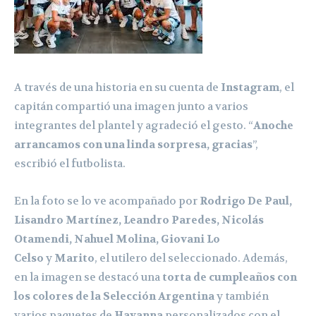
A través de una historia en su cuenta de
Instagram
, el
capitán compartió una imagen junto a varios
integrantes del plantel y agradeció el gesto. “
Anoche
arrancamos con una linda sorpresa, gracias
”,
escribió el futbolista.
En la foto se lo ve acompañado por
Rodrigo De Pa
ul,
Lisandro Martínez, Leandro Paredes, Nicolás
Otamendi, Nahuel Molina, Giovani Lo
Celso
y
Marito
, el utilero del seleccionado. Además,
en la imagen se destacó una
torta de cumpleaños con
los colores de la Selección Argentina
y también
varios paquetes de
Havanna
personalizados con el