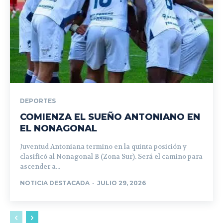
DEPORTES
COMIENZA EL SUEÑO ANTONIANO EN
EL NONAGONAL
Juventud Antoniana termino en la quinta posición y
clasificó al Nonagonal B (Zona Sur). Será el camino para
ascender a...
NOTICIA DESTACADA
-
JULIO 29, 2026