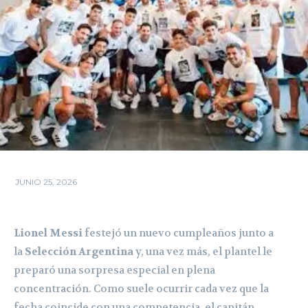
JUNIO 25, 2026
Lionel Messi
festejó un nuevo cumpleaños junto a
la
Selección Argentina
y, una vez más, el plantel le
preparó una sorpresa especial en plena
concentración. Como suele ocurrir cada vez que la
fecha coincide con una competencia, el capitán