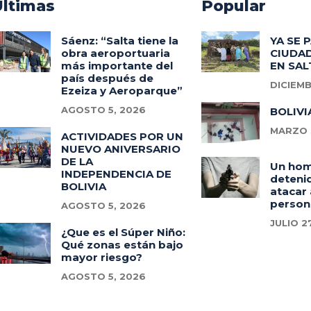
Ultimas
Popular
Sáenz: “Salta tiene la
YA SE 
obra aeroportuaria
CIUDAD
más importante del
EN SAL
país después de
DICIEMB
Ezeiza y Aeroparque”
AGOSTO 5, 2026
BOLIVI
MARZO 3
ACTIVIDADES POR UN
NUEVO ANIVERSARIO
DE LA
Un ho
INDEPENDENCIA DE
deteni
BOLIVIA
atacar 
person
AGOSTO 5, 2026
JULIO 2
¿Que es el Súper Niño:
Qué zonas están bajo
mayor riesgo?
AGOSTO 5, 2026