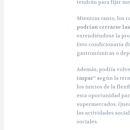
tendrán para fijar med
Mientras tanto, los 
podrían cerrarse las
extendiéndose la proh
Esto condicionaría d
gastronómicas o depo
Además, podría volve
impar” s
egún la ter
los inicios de la fle
esta oportunidad par
supermercados. Qued
las actividades socia
sociales.