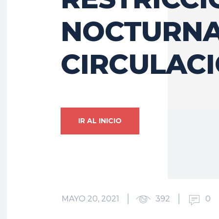
NOCTURNA
CIRCULAC
IR AL INICIO
MAYO 20, 2021
392
0