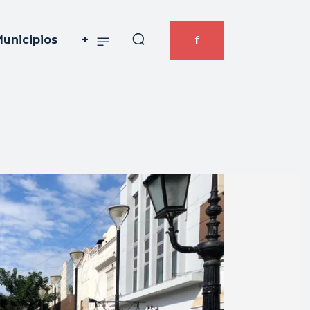
unicipios
+
f