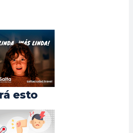
rá esto