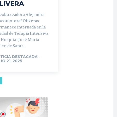
LIVERA
 exboxeadora Alejandra
ocomotora” Oliveras
rmanece internada en la
idad de Terapia Intensiva
 Hospital José María
len de Santa...
TICIA DESTACADA
-
LIO 21, 2025