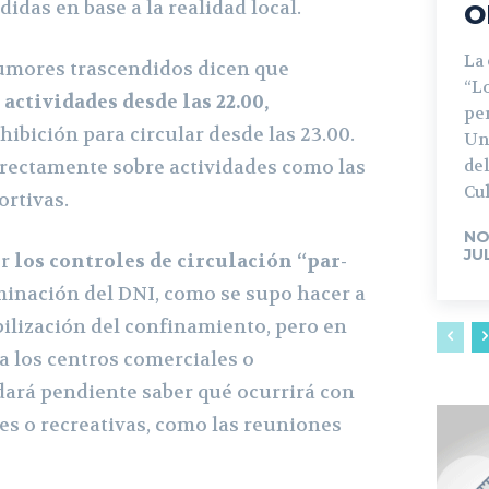
idas en base a la realidad local.
O
La
rumores trascendidos dicen que
“L
 actividades desde las 22.00,
pe
ibición para circular desde las 23.00.
Un
irectamente sobre actividades como las
del
Cul
rtivas.
NO
JU
r
los controles de circulación “par-
minación del DNI, como se supo hacer a
xibilización del confinamiento, pero en
a los centros comerciales o
ará pendiente saber qué ocurrirá con
les o recreativas, como las reuniones