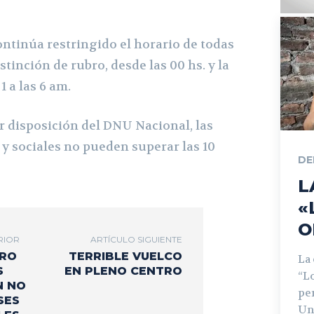
continúa restringido el horario de todas
istinción de rubro, desde las 00 hs. y la
1 a las 6 am.
r disposición del DNU Nacional, las
 y sociales no pueden superar las 10
DE
L
«
O
RIOR
ARTÍCULO SIGUIENTE
TRO
TERRIBLE VUELCO
La
S
EN PLENO CENTRO
“L
N NO
pe
SES
Un