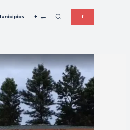
unicipios
+
f