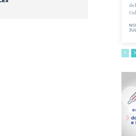
LES
del
Cul
NO
JU