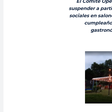
El Comité Ope
suspender a partir
sociales en salo
cumpleaños
gastronó