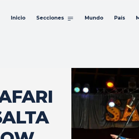
Inicio
Secciones
Mundo
País
M
SAFARI
SALTA
HOW