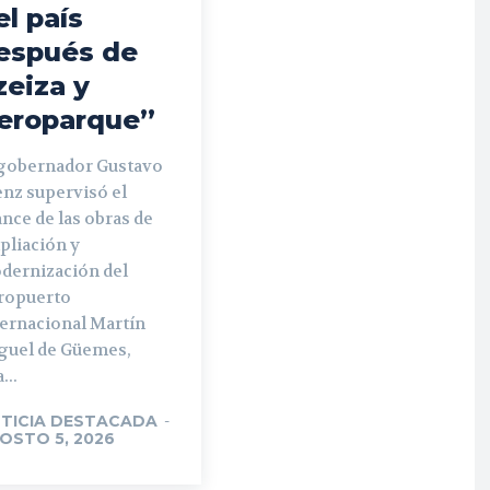
el país
espués de
zeiza y
eroparque”
 gobernador Gustavo
enz supervisó el
nce de las obras de
pliación y
dernización del
ropuerto
ternacional Martín
guel de Güemes,
...
TICIA DESTACADA
-
OSTO 5, 2026