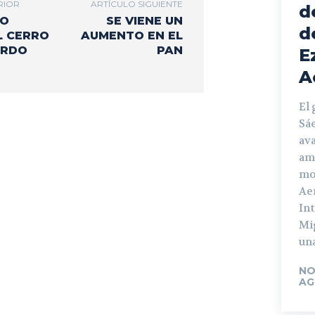
RIOR
ARTÍCULO SIGUIENTE
d
TO
SE VIENE UN
d
L CERRO
AUMENTO EN EL
ARDO
PAN
E
A
El
Sá
ava
am
mo
Ae
In
Mi
una
NO
AG