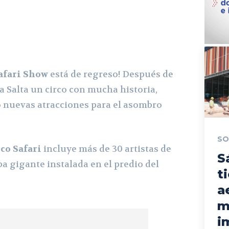
Safari Show
está de regreso! Después de
a Salta un circo con mucha historia,
 nuevas atracciones para el asombro
SO
rco Safari
incluye más de 30 artistas de
S
pa gigante instalada en el predio del
t
a
m
i