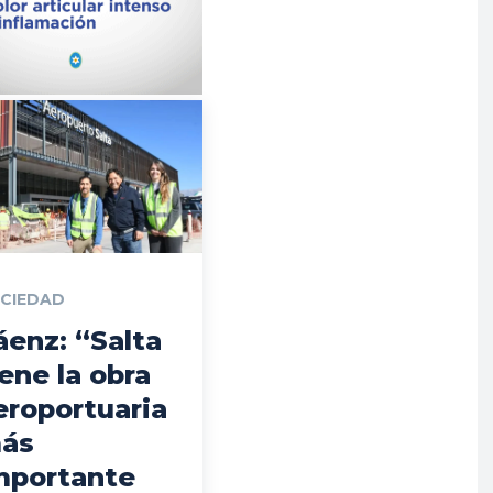
CIEDAD
áenz: “Salta
iene la obra
eroportuaria
ás
mportante