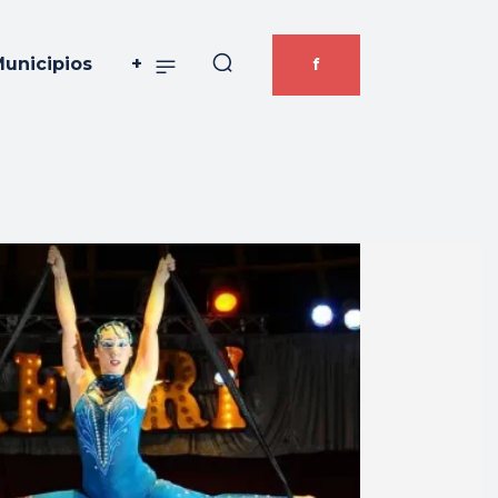
unicipios
+
f