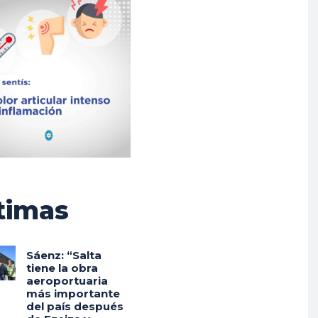
timas
Sáenz: “Salta
tiene la obra
aeroportuaria
más importante
del país después