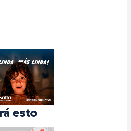
rá esto