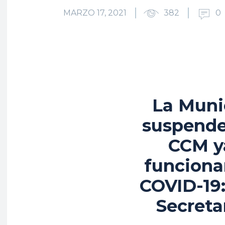
MARZO 17, 2021
382
0
La Muni
suspender
CCM y
funcionar
COVID-19:
Secreta