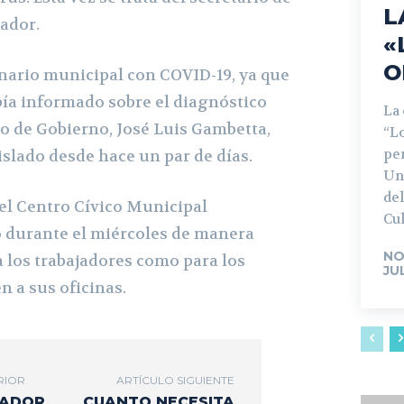
L
ador.
«
O
nario municipal con COVID-19, ya que
ía informado sobre el diagnóstico
La
io de Gobierno, José Luis Gambetta,
“L
pe
slado desde hace un par de días.
Un
del
 el Centro Cívico Municipal
Cul
 durante el miércoles de manera
NO
a los trabajadores como para los
JU
 a sus oficinas.
RIOR
ARTÍCULO SIGUIENTE
NADOR
CUANTO NECESITA