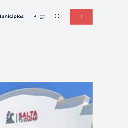
unicipios
+
f