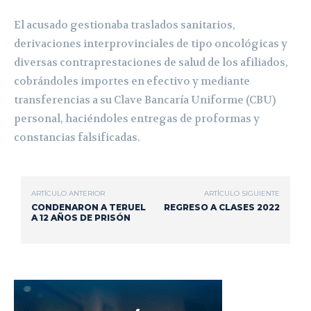
El acusado gestionaba traslados sanitarios,
derivaciones interprovinciales de tipo oncológicas y
diversas contraprestaciones de salud de los afiliados,
cobrándoles importes en efectivo y mediante
transferencias a su Clave Bancaría Uniforme (CBU)
personal, haciéndoles entregas de proformas y
constancias falsificadas.
ARTÍCULO ANTERIOR
ARTÍCULO SIGUIENTE
CONDENARON A TERUEL
REGRESO A CLASES 2022
A 12 AÑOS DE PRISÓN