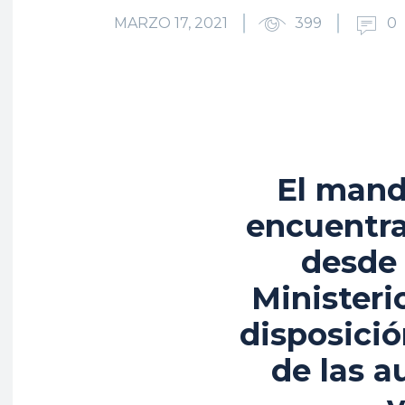
MARZO 17, 2021
399
0
El mand
encuentra
desde 
Ministeri
disposició
de las a