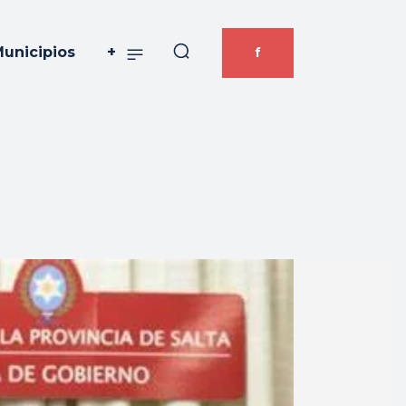
unicipios
+
f