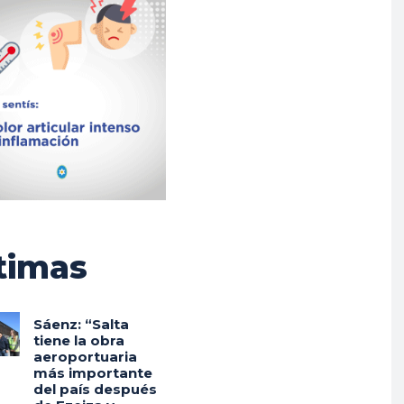
timas
Sáenz: “Salta
tiene la obra
aeroportuaria
más importante
del país después