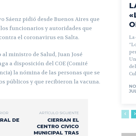
L
«
o Sáenz pidió desde Buenos Aires que
O
e los funcionarios y autoridades que
contra el coronavirus en Salta.
La
“L
pe
o al ministro de Salud, Juan José
Un
nga a disposición del COE (Comité
del
cia) la nómina de las personas que se
Cul
 públicos y que recibieron la vacuna.
NO
JU
RIOR
ARTÍCULO SIGUIENTE
IRAL DE
CIERRAN EL
CENTRO CIVICO
MUNICIPAL TRAS