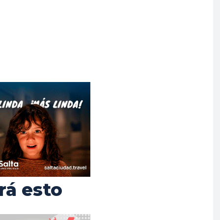
rá esto